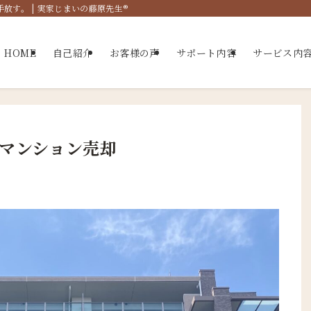
す。 | 実家じまいの藤原先生®
HOME
自己紹介
お客様の声
サポート内容
サービス内
マンション売却