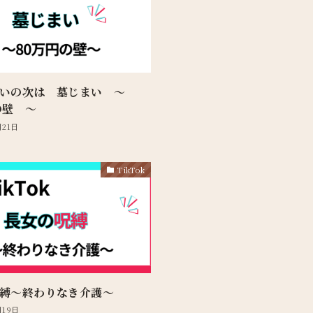
まいの次は 墓じまい 〜
の壁 〜
月21日
TikTok
縛〜終わりなき介護〜
月19日