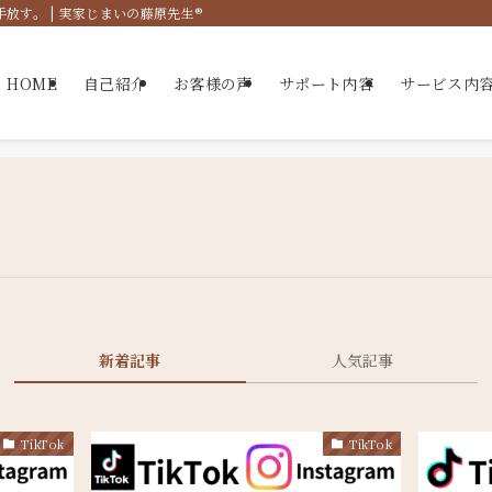
す。 | 実家じまいの藤原先生®
HOME
自己紹介
お客様の声
サポート内容
サービス内
新着記事
人気記事
TikTok
TikTok