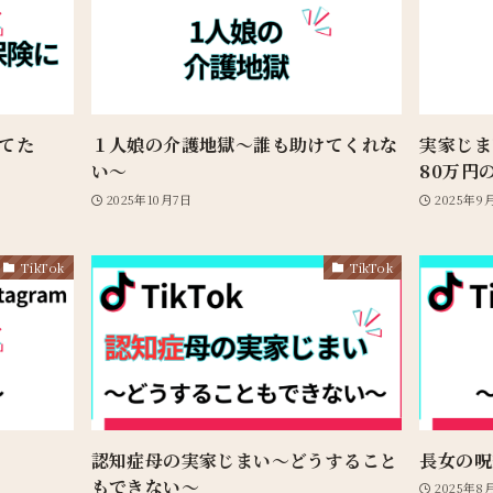
てた
１人娘の介護地獄〜誰も助けてくれな
実家じ
い〜
80万円
2025年10月7日
2025年9
TikTok
TikTok
認知症母の実家じまい〜どうすること
長女の呪
もできない〜
2025年8